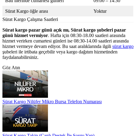
Batı illerinde cumartesi günleri
09:00 – 14:30
Sürat Kargo öğle arası
Yoktur
Sürat Kargo Çalışma Saatleri
Sürat kargo pazar günü açık mı,
Sürat kargo şubeleri pazar
günü hizmet vermiyor
. Hafta için 08:30-18.00 saatleri arasında
hizmet verirken cumartesi günleri ise 08:30-14.00 saatleri arasında
hizmet vermeye devam ediyor. Bu saat aralıklarında ilgili
sürat kargo
şubeleri ile irtibata geçebilir veya kargo dağıtım hizmetinden
faydalanabilirsiniz.
Göz Atın
Sürat Kargo Nilüfer Mikro Bursa Telefon Numarası
Sürat Kargo Takip (Canlı Destek İle Sorgu Yap)