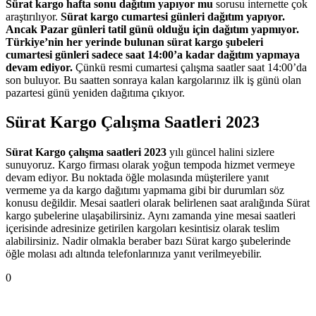
Sürat kargo hafta sonu dağıtım yapıyor mu
sorusu internette çok
araştırılıyor.
Sürat kargo cumartesi günleri dağıtım yapıyor.
Ancak Pazar günleri tatil günü olduğu için dağıtım yapmıyor.
Türkiye’nin her yerinde bulunan sürat kargo şubeleri
cumartesi günleri sadece saat 14:00’a kadar dağıtım yapmaya
devam ediyor.
Çünkü resmi cumartesi çalışma saatler saat 14:00’da
son buluyor. Bu saatten sonraya kalan kargolarınız ilk iş günü olan
pazartesi günü yeniden dağıtıma çıkıyor.
Sürat Kargo Çalışma Saatleri 2023
Sürat Kargo çalışma saatleri 2023
yılı güncel halini sizlere
sunuyoruz. Kargo firması olarak yoğun tempoda hizmet vermeye
devam ediyor. Bu noktada öğle molasında müşterilere yanıt
vermeme ya da kargo dağıtımı yapmama gibi bir durumları söz
konusu değildir. Mesai saatleri olarak belirlenen saat aralığında Sürat
kargo şubelerine ulaşabilirsiniz. Aynı zamanda yine mesai saatleri
içerisinde adresinize getirilen kargoları kesintisiz olarak teslim
alabilirsiniz. Nadir olmakla beraber bazı Sürat kargo şubelerinde
öğle molası adı altında telefonlarınıza yanıt verilmeyebilir.
0