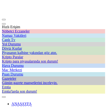
Hızlı Erişim
Nöbetçi Eczaneler
Namaz Vakitleri
Canlı Tv
Yol Durumu
Döviz Kurlar
Piyasanın kalbine yakından göz atın.
Kripto Paralar
Kripto para piyasalarında son durum!
Hava Durumu
Maç Merkezi
Puan Durumu
Gazeteler
Günün gazete manşetlerini inceleyin.
Emtia
Emtia'larda son durum!
ANASAYFA