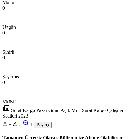
Mutlu
0
Üzgün
0
Sinirli
0
Şaşırmış
0
Virüslü
Sürat Kargo Pazar Günü Açık Mı – Sürat Kargo Çalışma
Saatleri 2023
+
-
1
Paylaş
Tamamen Ücretsiz Olarak Bültenimize Abone Olabilirsin