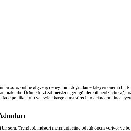
çin bu soru, online alışveriş deneyimini doğrudan etkileyen önemli bir 
 sunmaktadır. Ürünlerinizi zahmetsizce geri gönderebilmeniz için sağla
’un iade politikalarını ve evden kargo alma sürecinin detaylarını inceley
Adımları
i bir soru. Trendyol, müşteri memnuniyetine büyük önem veriyor ve bu n