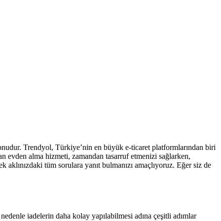
konudur. Trendyol, Türkiye’nin en büyük e-ticaret platformlarından biri
nan evden alma hizmeti, zamandan tasarruf etmenizi sağlarken,
erek aklınızdaki tüm sorulara yanıt bulmanızı amaçlıyoruz. Eğer siz de
edenle iadelerin daha kolay yapılabilmesi adına çeşitli adımlar