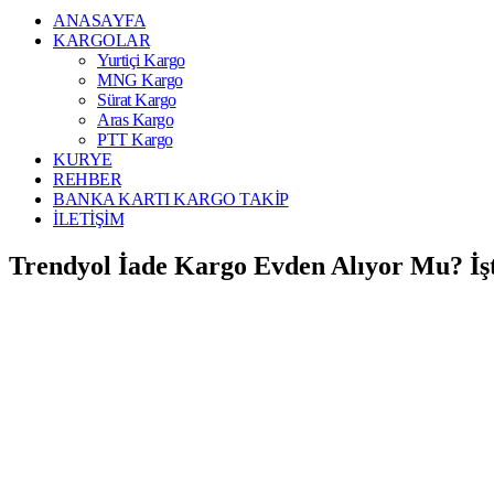
ANASAYFA
KARGOLAR
Yurtiçi Kargo
MNG Kargo
Sürat Kargo
Aras Kargo
PTT Kargo
KURYE
REHBER
BANKA KARTI KARGO TAKİP
İLETİŞİM
Trendyol İade Kargo Evden Alıyor Mu? İş