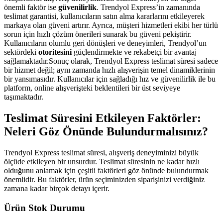
önemli faktör ise
güvenilirlik
. Trendyol Express’in zamanında
teslimat garantisi, kullanıcıların satın alma kararlarını etkileyerek
markaya olan güveni artırır. Ayrıca, müşteri hizmetleri ekibi her türlü
sorun için hızlı çözüm önerileri sunarak bu güveni pekiştirir.
Kullanıcıların olumlu geri dönüşleri ve deneyimleri, Trendyol’un
sektördeki
otoritesini
güçlendirmekte ve rekabetçi bir avantaj
sağlamaktadır.Sonuç olarak, Trendyol Express teslimat süresi sadece
bir hizmet değil; aynı zamanda hızlı alışverişin temel dinamiklerinin
bir yansımasıdır. Kullanıcılar için sağladığı hız ve güvenilirlik ile bu
platform, online alışverişteki beklentileri bir üst seviyeye
taşımaktadır.
Teslimat Süresini Etkileyen Faktörler:
Neleri Göz Önünde Bulundurmalısınız?
Trendyol Express teslimat süresi, alışveriş deneyiminizi büyük
ölçüde etkileyen bir unsurdur. Teslimat süresinin ne kadar hızlı
olduğunu anlamak için çeşitli faktörleri göz önünde bulundurmak
önemlidir. Bu faktörler, ürün seçiminizden siparişinizi verdiğiniz
zamana kadar birçok detayı içerir.
Ürün Stok Durumu