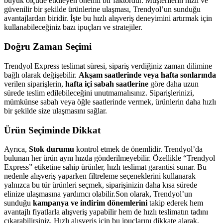
büyük ölçüde etkileyen önemli bir faktördür. Müşterilerin hızlı ve
güvenilir bir şekilde ürünlerine ulaşması, Trendyol’un sunduğu
avantajlardan biridir. İşte bu hızlı alışveriş deneyimini artırmak için
kullanabileceğiniz bazı ipuçları ve stratejiler.
Doğru Zaman Seçimi
Trendyol Express teslimat süresi, sipariş verdiğiniz zaman dilimine
bağlı olarak değişebilir.
Akşam saatlerinde veya hafta sonlarında
verilen siparişlerin,
hafta içi sabah saatlerine
göre daha uzun
sürede teslim edilebileceğini unutmamalısınız. Siparişlerinizi,
mümkünse sabah veya öğle saatlerinde vermek, ürünlerin daha hızlı
bir şekilde size ulaşmasını sağlar.
Ürün Seçiminde Dikkat
Ayrıca,
Stok durumu
kontrol etmek de önemlidir. Trendyol’da
bulunan her ürün aynı hızda gönderilmeyebilir. Özellikle “Trendyol
Express” etiketine sahip ürünler, hızlı teslimat garantisi sunar. Bu
nedenle alışveriş yaparken filtreleme seçeneklerini kullanarak
yalnızca bu tür ürünleri seçmek, siparişinizin daha kısa sürede
elinize ulaşmasına yardımcı olabilir.Son olarak, Trendyol’un
sunduğu
kampanya ve indirim dönemlerini
takip ederek hem
avantajlı fiyatlarla alışveriş yapabilir hem de hızlı teslimatın tadını
çıkarabilirsiniz. Hızlı alışveriş için bu ipuçlarını dikkate alarak,