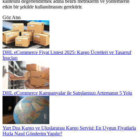
kalitesini değerlendirmek adına belirli metriklerin ve yöntemlerin
etkin bir şekilde kullanılmasını gerektirir.
Göz Atın
DHL eCommerce Fiyat Listesi 2025: Kargo Ücretleri ve Tasarruf
İpuçları
DHL eCommerce Kampanyalar ile Satışlarınızı Artırmanın 5 Yolu
Yurt Dışı Kargo ve Uluslararası Kargo Servisi: En Uygun Fiyatlarla
Hızla Nasıl Gönderim Yapılır?