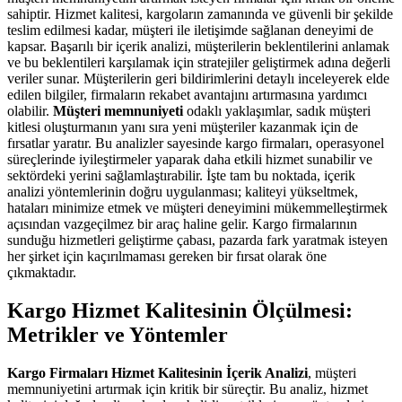
sahiptir. Hizmet kalitesi, kargoların zamanında ve güvenli bir şekilde
teslim edilmesi kadar, müşteri ile iletişimde sağlanan deneyimi de
kapsar. Başarılı bir içerik analizi, müşterilerin beklentilerini anlamak
ve bu beklentileri karşılamak için stratejiler geliştirmek adına değerli
veriler sunar. Müşterilerin geri bildirimlerini detaylı inceleyerek elde
edilen bilgiler, firmaların rekabet avantajını artırmasına yardımcı
olabilir.
Müşteri memnuniyeti
odaklı yaklaşımlar, sadık müşteri
kitlesi oluşturmanın yanı sıra yeni müşteriler kazanmak için de
fırsatlar yaratır. Bu analizler sayesinde kargo firmaları, operasyonel
süreçlerinde iyileştirmeler yaparak daha etkili hizmet sunabilir ve
sektördeki yerini sağlamlaştırabilir. İşte tam bu noktada, içerik
analizi yöntemlerinin doğru uygulanması; kaliteyi yükseltmek,
hataları minimize etmek ve müşteri deneyimini mükemmelleştirmek
açısından vazgeçilmez bir araç haline gelir. Kargo firmalarının
sunduğu hizmetleri geliştirme çabası, pazarda fark yaratmak isteyen
her şirket için kaçırılmaması gereken bir fırsat olarak öne
çıkmaktadır.
Kargo Hizmet Kalitesinin Ölçülmesi:
Metrikler ve Yöntemler
Kargo Firmaları Hizmet Kalitesinin İçerik Analizi
, müşteri
memnuniyetini artırmak için kritik bir süreçtir. Bu analiz, hizmet