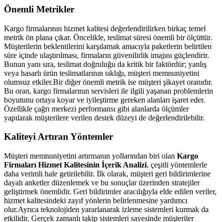
Önemli Metrikler
Kargo firmalarının hizmet kalitesi değerlendirilirken birkaç temel
metrik ön plana çıkar. Öncelikle, teslimat süresi önemli bir ölçüttür.
Müşterilerin beklentilerini karşılamak amacıyla paketlerin belirtilen
süre içinde ulaştırılması, firmaların güvenilirlik imajını güçlendirir.
Bunun yanı sıra, teslimat doğruluğu da kritik bir faktördür; yanlış
veya hasarlı ürün teslimatlarının sıklığı, müşteri memnuniyetini
olumsuz etkiler.Bir diğer önemli metrik ise müşteri şikayet oranıdır.
Bu oran, kargo firmalarının servisleri ile ilgili yaşanan problemlerin
boyutunu ortaya koyar ve iyileştirme gereken alanları işaret eder.
Özellikle çağrı merkezi performansı gibi alanlarda ölçümler
yapılarak müşterilere verilen destek düzeyi de değerlendirilebilir.
Kaliteyi Artıran Yöntemler
Müşteri memnuniyetini artırmanın yollarından biri olan
Kargo
Firmaları Hizmet Kalitesinin İçerik Analizi
, çeşitli yöntemlerle
daha verimli hale getirilebilir. İlk olarak, müşteri geri bildirimlerine
dayalı anketler düzenlemek ve bu sonuçlar üzerinden stratejiler
geliştirmek önemlidir. Geri bildirimler aracılığıyla elde edilen veriler,
hizmet kalitesindeki zayıf yönlerin belirlenmesine yardımcı
olur.Ayrıca teknolojiden yararlanarak izleme sistemleri kurmak da
etkilidir. Gerçek zamanlı takip sistemleri sayesinde müşteriler