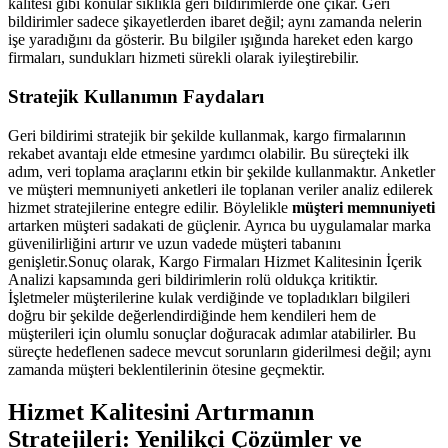
kalitesi gibi konular sıklıkla geri bildirimlerde öne çıkar. Geri
bildirimler sadece şikayetlerden ibaret değil; aynı zamanda nelerin
işe yaradığını da gösterir. Bu bilgiler ışığında hareket eden kargo
firmaları, sundukları hizmeti sürekli olarak iyileştirebilir.
Stratejik Kullanımın Faydaları
Geri bildirimi stratejik bir şekilde kullanmak, kargo firmalarının
rekabet avantajı elde etmesine yardımcı olabilir. Bu süreçteki ilk
adım, veri toplama araçlarını etkin bir şekilde kullanmaktır. Anketler
ve müşteri memnuniyeti anketleri ile toplanan veriler analiz edilerek
hizmet stratejilerine entegre edilir. Böylelikle
müşteri memnuniyeti
artarken müşteri sadakati de güçlenir. Ayrıca bu uygulamalar marka
güvenilirliğini artırır ve uzun vadede müşteri tabanını
genişletir.Sonuç olarak, Kargo Firmaları Hizmet Kalitesinin İçerik
Analizi kapsamında geri bildirimlerin rolü oldukça kritiktir.
İşletmeler müşterilerine kulak verdiğinde ve topladıkları bilgileri
doğru bir şekilde değerlendirdiğinde hem kendileri hem de
müşterileri için olumlu sonuçlar doğuracak adımlar atabilirler. Bu
süreçte hedeflenen sadece mevcut sorunların giderilmesi değil; aynı
zamanda müşteri beklentilerinin ötesine geçmektir.
Hizmet Kalitesini Artırmanın
Stratejileri: Yenilikçi Çözümler ve