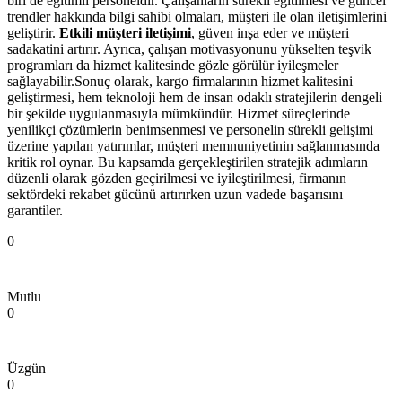
biri de eğitimli personeldir. Çalışanların sürekli eğitilmesi ve güncel
trendler hakkında bilgi sahibi olmaları, müşteri ile olan iletişimlerini
geliştirir.
Etkili müşteri iletişimi
, güven inşa eder ve müşteri
sadakatini artırır. Ayrıca, çalışan motivasyonunu yükselten teşvik
programları da hizmet kalitesinde gözle görülür iyileşmeler
sağlayabilir.Sonuç olarak, kargo firmalarının hizmet kalitesini
geliştirmesi, hem teknoloji hem de insan odaklı stratejilerin dengeli
bir şekilde uygulanmasıyla mümkündür. Hizmet süreçlerinde
yenilikçi çözümlerin benimsenmesi ve personelin sürekli gelişimi
üzerine yapılan yatırımlar, müşteri memnuniyetinin sağlanmasında
kritik rol oynar. Bu kapsamda gerçekleştirilen stratejik adımların
düzenli olarak gözden geçirilmesi ve iyileştirilmesi, firmanın
sektördeki rekabet gücünü artırırken uzun vadede başarısını
garantiler.
0
Mutlu
0
Üzgün
0