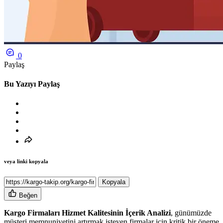
0
Paylaş
Bu Yazıyı Paylaş
veya linki kopyala
Kopyala
Beğen
Kargo Firmaları Hizmet Kalitesinin İçerik Analizi
, günümüzde
müşteri memnuniyetini artırmak isteyen firmalar için kritik bir öneme