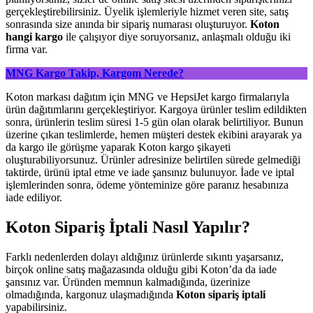
gerçekleştirebilirsiniz. Üyelik işlemleriyle hizmet veren site, satış
sonrasında size anında bir sipariş numarası oluşturuyor.
Koton
hangi kargo
ile çalışıyor diye soruyorsanız, anlaşmalı olduğu iki
firma var.
MNG Kargo Takip, Kargom Nerede?
Koton markası dağıtım için MNG ve HepsiJet kargo firmalarıyla
ürün dağıtımlarını gerçekleştiriyor. Kargoya ürünler teslim edildikten
sonra, ürünlerin teslim süresi 1-5 gün olan olarak belirtiliyor. Bunun
üzerine çıkan teslimlerde, hemen müşteri destek ekibini arayarak ya
da kargo ile görüşme yaparak Koton kargo şikayeti
oluşturabiliyorsunuz. Ürünler adresinize belirtilen sürede gelmediği
taktirde, ürünü iptal etme ve iade şansınız bulunuyor. İade ve iptal
işlemlerinden sonra, ödeme yönteminize göre paranız hesabınıza
iade ediliyor.
Koton Sipariş İptali Nasıl Yapılır?
Farklı nedenlerden dolayı aldığınız ürünlerde sıkıntı yaşarsanız,
birçok online satış mağazasında olduğu gibi Koton’da da iade
şansınız var. Üründen memnun kalmadığında, üzerinize
olmadığında, kargonuz ulaşmadığında
Koton sipariş iptali
yapabilirsiniz.