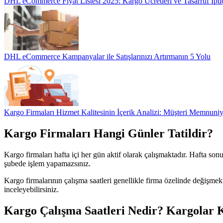
DHL eCommerce Fiyat Listesi 2025: Kargo Ücretleri ve Tasarruf İpuç
DHL eCommerce Kampanyalar ile Satışlarınızı Artırmanın 5 Yolu
Kargo Firmaları Hizmet Kalitesinin İçerik Analizi: Müşteri Memnuniye
Kargo Firmaları Hangi Günler Tatildir?
Kargo firmaları hafta içi her gün aktif olarak çalışmaktadır. Hafta so
şubede işlem yapamazsınız.
Kargo firmalarının çalışma saatleri genellikle firma özelinde değişmekt
inceleyebilirsiniz.
Kargo Çalışma Saatleri Nedir? Kargolar 