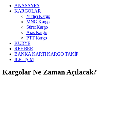
ANASAYFA
KARGOLAR
Yurtiçi Kargo
MNG Kargo
Sürat Kargo
Aras Kargo
PTT Kargo
KURYE
REHBER
BANKA KARTI KARGO TAKİP
İLETİŞİM
Kargolar Ne Zaman Açılacak?