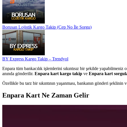
Borusan Lojistik Kargo Takip (Cep No İle Sorgu)
BY Express Kargo Takip – Trendyol
Enpara tüm bankacılık işlemlerini sıkıntısız bir şekilde yapabilmeniz o
anında gönderilir.
Enpara kart kargo takip
ve
Enpara kart sorgu
Özellikle bu tarz bir sıkıntının yaşanması, bankanın gönderi şeklinin
Enpara Kart Ne Zaman Gelir