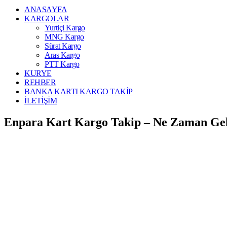
ANASAYFA
KARGOLAR
Yurtiçi Kargo
MNG Kargo
Sürat Kargo
Aras Kargo
PTT Kargo
KURYE
REHBER
BANKA KARTI KARGO TAKİP
İLETİŞİM
Enpara Kart Kargo Takip – Ne Zaman Gel