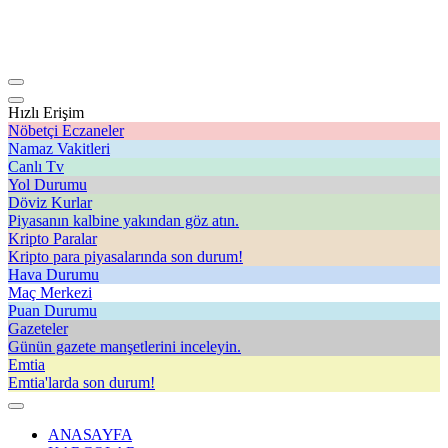
Hızlı Erişim
Nöbetçi Eczaneler
Namaz Vakitleri
Canlı Tv
Yol Durumu
Döviz Kurlar
Piyasanın kalbine yakından göz atın.
Kripto Paralar
Kripto para piyasalarında son durum!
Hava Durumu
Maç Merkezi
Puan Durumu
Gazeteler
Günün gazete manşetlerini inceleyin.
Emtia
Emtia'larda son durum!
ANASAYFA