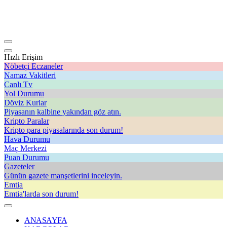
Hızlı Erişim
Nöbetçi Eczaneler
Namaz Vakitleri
Canlı Tv
Yol Durumu
Döviz Kurlar
Piyasanın kalbine yakından göz atın.
Kripto Paralar
Kripto para piyasalarında son durum!
Hava Durumu
Maç Merkezi
Puan Durumu
Gazeteler
Günün gazete manşetlerini inceleyin.
Emtia
Emtia'larda son durum!
ANASAYFA