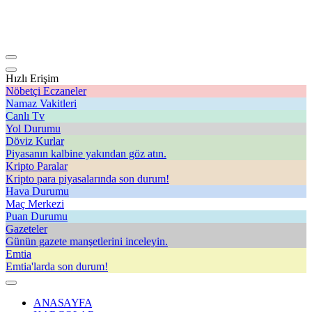
Hızlı Erişim
Nöbetçi Eczaneler
Namaz Vakitleri
Canlı Tv
Yol Durumu
Döviz Kurlar
Piyasanın kalbine yakından göz atın.
Kripto Paralar
Kripto para piyasalarında son durum!
Hava Durumu
Maç Merkezi
Puan Durumu
Gazeteler
Günün gazete manşetlerini inceleyin.
Emtia
Emtia'larda son durum!
ANASAYFA