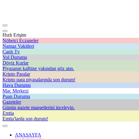
Hızlı Erişim
Nöbetçi Eczaneler
Namaz Vakitleri
Canlı Tv
Yol Durumu
Döviz Kurlar
Piyasanın kalbine yakından göz atın.
Kripto Paralar
Kripto para piyasalarında son durum!
Hava Durumu
Maç Merkezi
Puan Durumu
Gazeteler
Günün gazete manşetlerini inceleyin.
Emtia
Emtia'larda son durum!
ANASAYFA