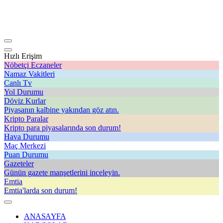
Hızlı Erişim
Nöbetçi Eczaneler
Namaz Vakitleri
Canlı Tv
Yol Durumu
Döviz Kurlar
Piyasanın kalbine yakından göz atın.
Kripto Paralar
Kripto para piyasalarında son durum!
Hava Durumu
Maç Merkezi
Puan Durumu
Gazeteler
Günün gazete manşetlerini inceleyin.
Emtia
Emtia'larda son durum!
ANASAYFA