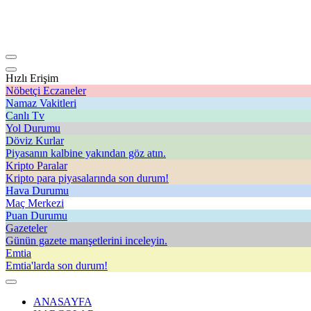
Hızlı Erişim
Nöbetçi Eczaneler
Namaz Vakitleri
Canlı Tv
Yol Durumu
Döviz Kurlar
Piyasanın kalbine yakından göz atın.
Kripto Paralar
Kripto para piyasalarında son durum!
Hava Durumu
Maç Merkezi
Puan Durumu
Gazeteler
Günün gazete manşetlerini inceleyin.
Emtia
Emtia'larda son durum!
ANASAYFA