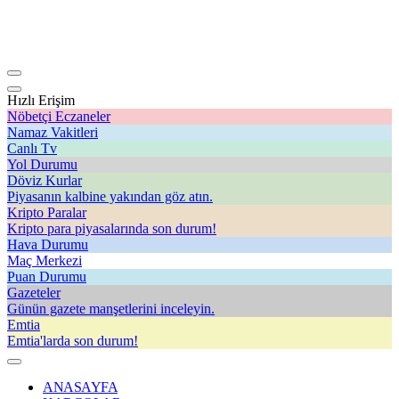
Hızlı Erişim
Nöbetçi Eczaneler
Namaz Vakitleri
Canlı Tv
Yol Durumu
Döviz Kurlar
Piyasanın kalbine yakından göz atın.
Kripto Paralar
Kripto para piyasalarında son durum!
Hava Durumu
Maç Merkezi
Puan Durumu
Gazeteler
Günün gazete manşetlerini inceleyin.
Emtia
Emtia'larda son durum!
ANASAYFA