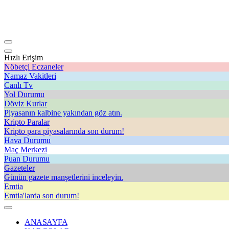
Hızlı Erişim
Nöbetçi Eczaneler
Namaz Vakitleri
Canlı Tv
Yol Durumu
Döviz Kurlar
Piyasanın kalbine yakından göz atın.
Kripto Paralar
Kripto para piyasalarında son durum!
Hava Durumu
Maç Merkezi
Puan Durumu
Gazeteler
Günün gazete manşetlerini inceleyin.
Emtia
Emtia'larda son durum!
ANASAYFA