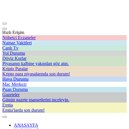
Hızlı Erişim
Nöbetçi Eczaneler
Namaz Vakitleri
Canlı Tv
Yol Durumu
Döviz Kurlar
Piyasanın kalbine yakından göz atın.
Kripto Paralar
Kripto para piyasalarında son durum!
Hava Durumu
Maç Merkezi
Puan Durumu
Gazeteler
Günün gazete manşetlerini inceleyin.
Emtia
Emtia'larda son durum!
ANASAYFA