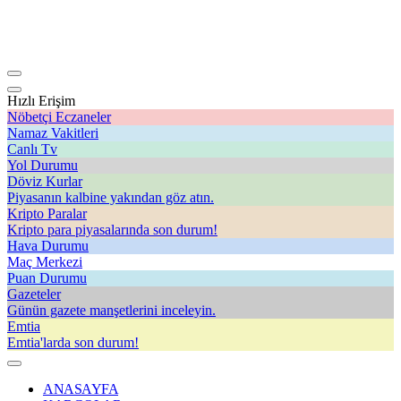
Hızlı Erişim
Nöbetçi Eczaneler
Namaz Vakitleri
Canlı Tv
Yol Durumu
Döviz Kurlar
Piyasanın kalbine yakından göz atın.
Kripto Paralar
Kripto para piyasalarında son durum!
Hava Durumu
Maç Merkezi
Puan Durumu
Gazeteler
Günün gazete manşetlerini inceleyin.
Emtia
Emtia'larda son durum!
ANASAYFA