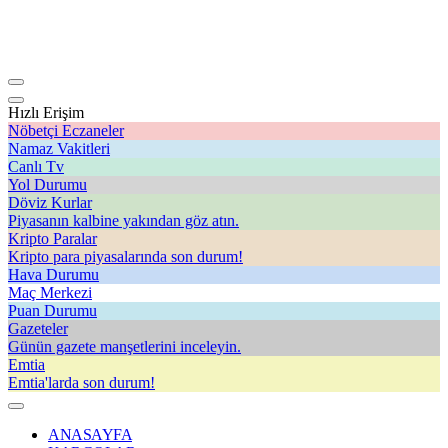
Hızlı Erişim
Nöbetçi Eczaneler
Namaz Vakitleri
Canlı Tv
Yol Durumu
Döviz Kurlar
Piyasanın kalbine yakından göz atın.
Kripto Paralar
Kripto para piyasalarında son durum!
Hava Durumu
Maç Merkezi
Puan Durumu
Gazeteler
Günün gazete manşetlerini inceleyin.
Emtia
Emtia'larda son durum!
ANASAYFA