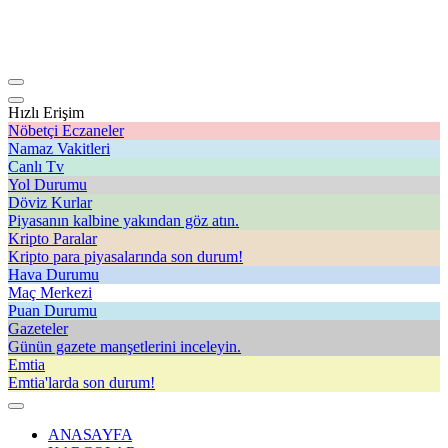
Hızlı Erişim
Nöbetçi Eczaneler
Namaz Vakitleri
Canlı Tv
Yol Durumu
Döviz Kurlar
Piyasanın kalbine yakından göz atın.
Kripto Paralar
Kripto para piyasalarında son durum!
Hava Durumu
Maç Merkezi
Puan Durumu
Gazeteler
Günün gazete manşetlerini inceleyin.
Emtia
Emtia'larda son durum!
ANASAYFA