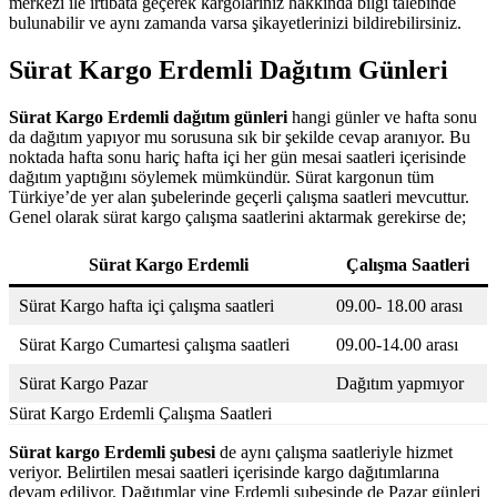
merkezi ile irtibata geçerek kargolarınız hakkında bilgi talebinde
bulunabilir ve aynı zamanda varsa şikayetlerinizi bildirebilirsiniz.
Sürat Kargo Erdemli Dağıtım Günleri
Sürat Kargo Erdemli dağıtım günleri
hangi günler ve hafta sonu
da dağıtım yapıyor mu sorusuna sık bir şekilde cevap aranıyor. Bu
noktada hafta sonu hariç hafta içi her gün mesai saatleri içerisinde
dağıtım yaptığını söylemek mümkündür. Sürat kargonun tüm
Türkiye’de yer alan şubelerinde geçerli çalışma saatleri mevcuttur.
Genel olarak sürat kargo çalışma saatlerini aktarmak gerekirse de;
Sürat Kargo Erdemli
Çalışma Saatleri
Sürat Kargo hafta içi çalışma saatleri
09.00- 18.00 arası
Sürat Kargo Cumartesi çalışma saatleri
09.00-14.00 arası
Sürat Kargo Pazar
Dağıtım yapmıyor
Sürat Kargo Erdemli Çalışma Saatleri
Sürat kargo Erdemli şubesi
de aynı çalışma saatleriyle hizmet
veriyor. Belirtilen mesai saatleri içerisinde kargo dağıtımlarına
devam ediliyor. Dağıtımlar yine Erdemli şubesinde de Pazar günleri