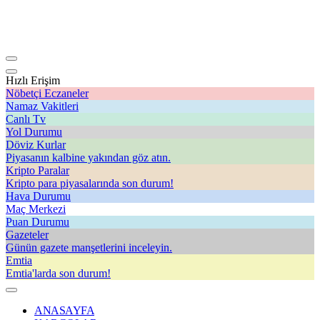
Hızlı Erişim
Nöbetçi Eczaneler
Namaz Vakitleri
Canlı Tv
Yol Durumu
Döviz Kurlar
Piyasanın kalbine yakından göz atın.
Kripto Paralar
Kripto para piyasalarında son durum!
Hava Durumu
Maç Merkezi
Puan Durumu
Gazeteler
Günün gazete manşetlerini inceleyin.
Emtia
Emtia'larda son durum!
ANASAYFA