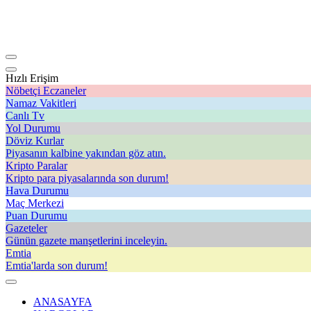
Hızlı Erişim
Nöbetçi Eczaneler
Namaz Vakitleri
Canlı Tv
Yol Durumu
Döviz Kurlar
Piyasanın kalbine yakından göz atın.
Kripto Paralar
Kripto para piyasalarında son durum!
Hava Durumu
Maç Merkezi
Puan Durumu
Gazeteler
Günün gazete manşetlerini inceleyin.
Emtia
Emtia'larda son durum!
ANASAYFA