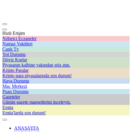
Hızlı Erişim
Nöbetçi Eczaneler
Namaz Vakitleri
Canlı Tv
Yol Durumu
Döviz Kurlar
Piyasanın kalbine yakından göz atın.
Kripto Paralar
Kripto para piyasalarında son durum!
Hava Durumu
Maç Merkezi
Puan Durumu
Gazeteler
Günün gazete manşetlerini inceleyin.
Emtia
Emtia'larda son durum!
ANASAYFA