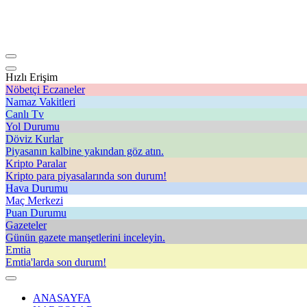
Hızlı Erişim
Nöbetçi Eczaneler
Namaz Vakitleri
Canlı Tv
Yol Durumu
Döviz Kurlar
Piyasanın kalbine yakından göz atın.
Kripto Paralar
Kripto para piyasalarında son durum!
Hava Durumu
Maç Merkezi
Puan Durumu
Gazeteler
Günün gazete manşetlerini inceleyin.
Emtia
Emtia'larda son durum!
ANASAYFA