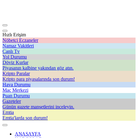
Hızlı Erişim
Nöbetçi Eczaneler
Namaz Vakitleri
Canlı Tv
Yol Durumu
Döviz Kurlar
Piyasanın kalbine yakından göz atın.
Kripto Paralar
Kripto para piyasalarında son durum!
Hava Durumu
Maç Merkezi
Puan Durumu
Gazeteler
Günün gazete manşetlerini inceleyin.
Emtia
Emtia'larda son durum!
ANASAYFA