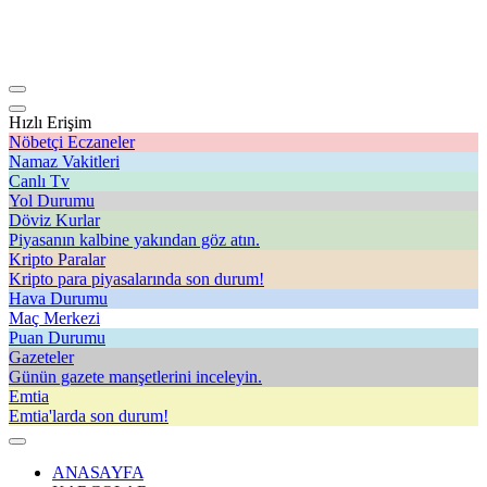
Hızlı Erişim
Nöbetçi Eczaneler
Namaz Vakitleri
Canlı Tv
Yol Durumu
Döviz Kurlar
Piyasanın kalbine yakından göz atın.
Kripto Paralar
Kripto para piyasalarında son durum!
Hava Durumu
Maç Merkezi
Puan Durumu
Gazeteler
Günün gazete manşetlerini inceleyin.
Emtia
Emtia'larda son durum!
ANASAYFA