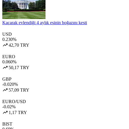
Kaçarak evlendiği 4 aylık eşinin boğazını kesti
USD
0.230%
42,70 TRY
EURO
0.060%
50,17 TRY
GBP
-0.020%
57,09 TRY
EURO/USD
-0.02%
1,17 TRY
BIST