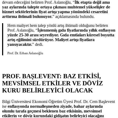
devam edeceğini belirten Prof. Aslanoğlu, “
İlk etapta değil ama
yaz aylarında talepte ortaya çıkması muhtemel yükselişler de
hizmet sektörlerinin fiyat artışı yapma yönündeki cesaretini
arttırma ihtimali bulunuyor.
” açıklamasında bulundu.
Hem maliyet hem talep yönlü artış ihtimali olduğunu belirten
Prof. Aslanoğlu, “
İşlenmemiş gıda fiyatlarında yıllık enflasyon
yüzde 25-30 arası seyrediyor. Gıda emtiaları küresel boyutta
artış eğilimini sürdürüyor. Maliyet artışı fiyatlara
yansıyacaktır.
” dedi.
Prof. Dr. Erhan Aslanoğlu
PROF. BAŞLEVENT: BAZ ETKİSİ,
MEVSİMSEL ETKİLER VE DÖVİZ
KURU BELİRLEYİCİ OLACAK
Bilgi Üniversitesi Ekonomi Öğretim Üyesi Prof. Dr. Cem Başlevent
ise
enflasyonda normalleşmeden ziyade, bahar aylarında
olumlu tarafa geçmesi beklenen baz etkisinin, mevsimsel
etkilerin ve döviz kurundaki gidişatın belirleyici olacağını