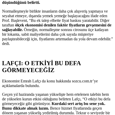
düşündüğünü belirtti.
Normalleşmeyle birlikte insanların daha çok alışveriş yapmaya ve
seyahat etmeye, dışarıda yemek yemeğe başlayacağını ifade eden
Prof. Başlevent, “Bu ek talep elbette fiyat baskısı yaratabilir. Diğer
taraftan
ölçek ekonomisi denilen faktör fiyatların gevşemesini de
sağlayabilir.
Örneğin, normalleşme sonrası cirosunu üçe katlayan
bir lokanta, sabit maliyetlerini daha çok sayıda müşteriye
paylaştırabileceği için, fiyatlarını artırmadan da yola devam edebilir.”
dedi.
LAFÇI: O ETKİYİ BU DEFA
GÖRMEYECEĞİZ
Ekonomist Emrah Lafçı da konu hakkında sozcu.com.tr’ye
açıklamalarda bulundu.
Geçen yıl haziranda yaşanan yükselişte hem ertelenen talebin hem
de yükselen kurun etkisi olduğunu belirten Lafçı, “O etkiyi bu defa
görmeyeceğiz gibi görünüyor.
Kurdaki sert artış bu sene yok.
Bunu dikkate almak lazım.
Bence hizmet fiyatlarında geçen
dönem yaşanan yükseliş yedirilmiş durumda. Tekrar o seviyede bir