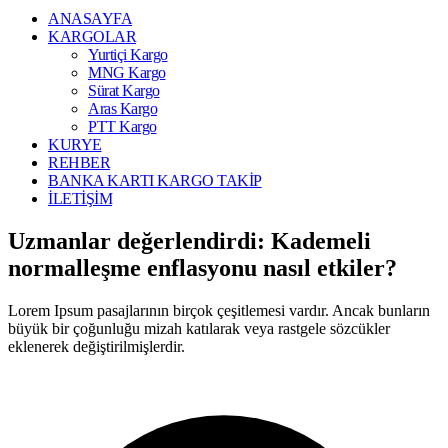
ANASAYFA
KARGOLAR
Yurtiçi Kargo
MNG Kargo
Sürat Kargo
Aras Kargo
PTT Kargo
KURYE
REHBER
BANKA KARTI KARGO TAKİP
İLETİŞİM
Uzmanlar değerlendirdi: Kademeli
normalleşme enflasyonu nasıl etkiler?
Lorem Ipsum pasajlarının birçok çeşitlemesi vardır. Ancak bunların
büyük bir çoğunluğu mizah katılarak veya rastgele sözcükler
eklenerek değiştirilmişlerdir.