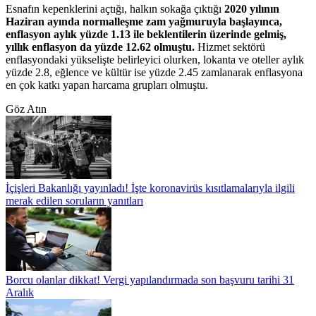
Esnafın kepenklerini açtığı, halkın sokağa çıktığı
2020 yılının
Haziran ayında normalleşme zam yağmuruyla başlayınca,
enflasyon aylık yüzde 1.13 ile beklentilerin üzerinde gelmiş,
yıllık enflasyon da yüzde 12.62 olmuştu.
Hizmet sektörü
enflasyondaki yükselişte belirleyici olurken, lokanta ve oteller aylık
yüzde 2.8, eğlence ve kültür ise yüzde 2.45 zamlanarak enflasyona
en çok katkı yapan harcama grupları olmuştu.
Göz Atın
İçişleri Bakanlığı yayınladı! İşte koronavirüs kısıtlamalarıyla ilgili
merak edilen soruların yanıtları
Borcu olanlar dikkat! Vergi yapılandırmada son başvuru tarihi 31
Aralık