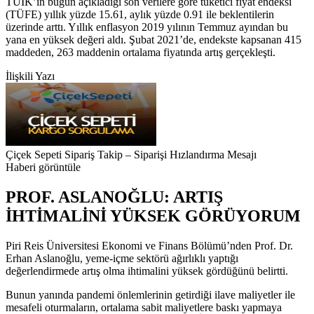
TÜİK’in bugün açıkladığı son verilere göre tüketici fiyat endeksi
(TÜFE) yıllık yüzde 15.61, aylık yüzde 0.91 ile beklentilerin
üzerinde arttı. Yıllık enflasyon 2019 yılının Temmuz ayından bu
yana en yüksek değeri aldı. Şubat 2021’de, endekste kapsanan 415
maddeden, 263 maddenin ortalama fiyatında artış gerçekleşti.
İlişkili Yazı
Çiçek Sepeti Sipariş Takip – Siparişi Hızlandırma Mesajı
Haberi görüntüle
PROF. ASLANOĞLU: ARTIŞ
İHTİMALİNİ YÜKSEK GÖRÜYORUM
Piri Reis Üniversitesi Ekonomi ve Finans Bölümü’nden Prof. Dr.
Erhan Aslanoğlu, yeme-içme sektörü ağırlıklı yaptığı
değerlendirmede artış olma ihtimalini yüksek gördüğünü belirtti.
Bunun yanında pandemi önlemlerinin getirdiği ilave maliyetler ile
mesafeli oturmaların, ortalama sabit maliyetlere baskı yapmaya