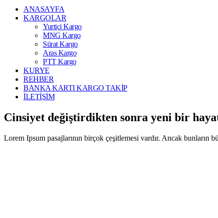
ANASAYFA
KARGOLAR
Yurtiçi Kargo
MNG Kargo
Sürat Kargo
Aras Kargo
PTT Kargo
KURYE
REHBER
BANKA KARTI KARGO TAKİP
İLETİŞİM
Cinsiyet değiştirdikten sonra yeni bir hay
Lorem Ipsum pasajlarının birçok çeşitlemesi vardır. Ancak bunların bü