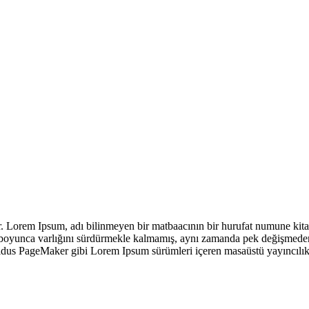
. Lorem Ipsum, adı bilinmeyen bir matbaacının bir hurufat numune kitabı
yıl boyunca varlığını sürdürmekle kalmamış, aynı zamanda pek değişmeden
ldus PageMaker gibi Lorem Ipsum sürümleri içeren masaüstü yayıncılık y