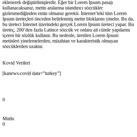
eklenerek değiştirilmişlerdir. Eğer bir Lorem Ipsum pasajı
kullanacaksanız, metin aralarına utandırıcı sözcükler
gizlenmediğinden emin olmanız gerekir. İnternet’teki tüm Lorem
Ipsum üreteçleri önceden belirlenmiş metin bloklarını yineler. Bu da,
bu üreteci İnternet üzerindeki gerçek Lorem Ipsum üreteci yapar. Bu
üreteç, 200’den fazla Latince sözcük ve onlara ait cümle yapılarını
içeren bir sözlük kullanır. Bu nedenle, üretilen Lorem Ipsum
metinleri yinelemelerden, mizahtan ve karakteristik olmayan
sözcüklerden uzaktır.
Kovid Verileri
[kanews-covid data=”turkey”]
0
Mutlu
0