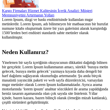
Kargo Firmaları Hizmet Kalitesinin İçerik Analizi: Müşteri
Memnuniyetini Artırmanın Yolları
Lorem Ipsum, dizgi ve baskı endüstrisinde kullanılan mıgır
metinlerdir. Lorem Ipsum, adı bilinmeyen bir matbaacının bir hurufat
numune kitabı oluşturmak üzere bir yazı galerisini alarak karıştırdığı
1500’lerden beri endüstri standardı sahte metinler olarak
kullanılmıştır.
Neden Kullanırız?
Yinelenen bir sayfa içeriğinin okuyucunun dikkatini dağıttığı bilinen
bir gerçektir. Lorem Ipsum kullanmanın amacı, sürekli ‘buraya metin
gelecek, buraya metin gelecek’ yazmaya kıyasla daha dengeli bir
harf dağılımı sağlayarak okunurluğu artırmasıdır. Şu anda birçok
masaüstü yayıncılık paketi ve web sayfa düzenleyicisi, varsayılan
mıgır metinler olarak Lorem Ipsum kullanmaktadır. Ayrıca arama
motorlarında ‘lorem ipsum’ anahtar sözcükleri ile arama yapıldığında
henüz tasarım aşamasında olan çok sayıda site listelenir. Yıllar
içinde, bazen kazara, bazen bilinçli olarak (örneğin mizah katılarak),
çeşitli sürümleri geliştirilmiştir.