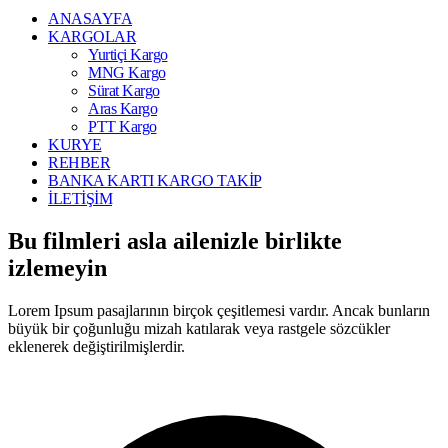
ANASAYFA
KARGOLAR
Yurtiçi Kargo
MNG Kargo
Sürat Kargo
Aras Kargo
PTT Kargo
KURYE
REHBER
BANKA KARTI KARGO TAKİP
İLETİŞİM
Bu filmleri asla ailenizle birlikte
izlemeyin
Lorem Ipsum pasajlarının birçok çeşitlemesi vardır. Ancak bunların
büyük bir çoğunluğu mizah katılarak veya rastgele sözcükler
eklenerek değiştirilmişlerdir.