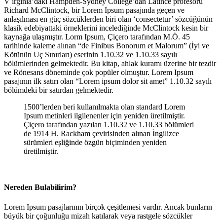
V
irginia’daki Hampden-Sydney College’dan Latince profesörü
Richard McClintock, bir Lorem Ipsum pasajında geçen ve
anlaşılması en güç sözcüklerden biri olan ‘consectetur’ sözcüğünün
klasik edebiyattaki örneklerini incelediğinde
McClintock
kesin bir
kaynağa ulaşmıştır. Lorm Ipsum, Çiçero tarafından M.Ö. 45
tarihinde kaleme alınan “de Finibus Bonorum et Malorum” (İyi ve
Kötünün Uç Sınırları) eserinin 1.10.32 ve 1.10.33 sayılı
bölümlerinden gelmektedir. Bu kitap, ahlak kuramı üzerine bir tezdir
ve Rönesans döneminde çok popüler olmuştur. Lorem Ipsum
pasajının ilk satırı olan “Lorem ipsum dolor sit amet” 1.10.32 sayılı
bölümdeki bir satırdan gelmektedir.
1500’lerden beri kullanılmakta olan standard Lorem
Ipsum metinleri ilgilenenler için yeniden üretilmiştir.
Çiçero tarafından yazılan 1.10.32 ve 1.10.33 bölümleri
de 1914 H. Rackham çevirisinden alınan İngilizce
sürümleri eşliğinde özgün biçiminden yeniden
üretilmiştir.
Nereden Bulabilirim?
Lorem Ipsum pasajlarının birçok çeşitlemesi vardır. Ancak bunların
büyük bir çoğunluğu mizah katılarak veya rastgele sözcükler