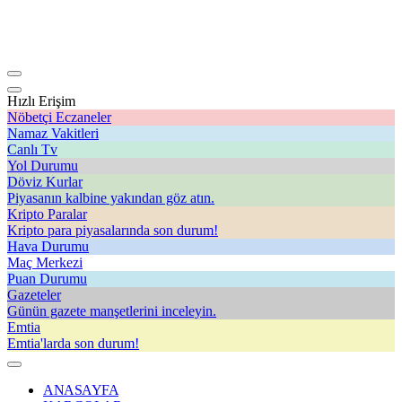
Hızlı Erişim
Nöbetçi Eczaneler
Namaz Vakitleri
Canlı Tv
Yol Durumu
Döviz Kurlar
Piyasanın kalbine yakından göz atın.
Kripto Paralar
Kripto para piyasalarında son durum!
Hava Durumu
Maç Merkezi
Puan Durumu
Gazeteler
Günün gazete manşetlerini inceleyin.
Emtia
Emtia'larda son durum!
ANASAYFA