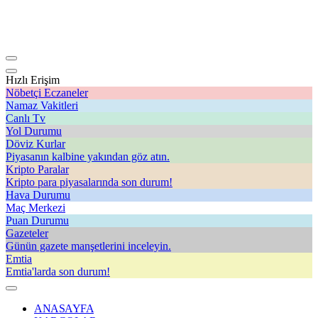
Hızlı Erişim
Nöbetçi Eczaneler
Namaz Vakitleri
Canlı Tv
Yol Durumu
Döviz Kurlar
Piyasanın kalbine yakından göz atın.
Kripto Paralar
Kripto para piyasalarında son durum!
Hava Durumu
Maç Merkezi
Puan Durumu
Gazeteler
Günün gazete manşetlerini inceleyin.
Emtia
Emtia'larda son durum!
ANASAYFA