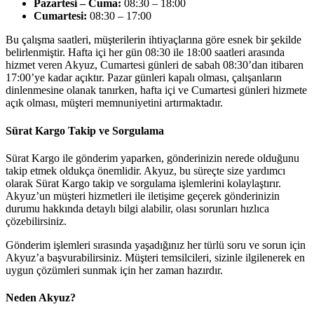
Pazartesi – Cuma:
08:30 – 18:00
Cumartesi:
08:30 – 17:00
Bu çalışma saatleri, müşterilerin ihtiyaçlarına göre esnek bir şekilde
belirlenmiştir. Hafta içi her gün 08:30 ile 18:00 saatleri arasında
hizmet veren Akyuz, Cumartesi günleri de sabah 08:30’dan itibaren
17:00’ye kadar açıktır. Pazar günleri kapalı olması, çalışanların
dinlenmesine olanak tanırken, hafta içi ve Cumartesi günleri hizmete
açık olması, müşteri memnuniyetini artırmaktadır.
Sürat Kargo Takip ve Sorgulama
Sürat Kargo ile gönderim yaparken, gönderinizin nerede olduğunu
takip etmek oldukça önemlidir. Akyuz, bu süreçte size yardımcı
olarak Sürat Kargo takip ve sorgulama işlemlerini kolaylaştırır.
Akyuz’un müşteri hizmetleri ile iletişime geçerek gönderinizin
durumu hakkında detaylı bilgi alabilir, olası sorunları hızlıca
çözebilirsiniz.
Gönderim işlemleri sırasında yaşadığınız her türlü soru ve sorun için
Akyuz’a başvurabilirsiniz. Müşteri temsilcileri, sizinle ilgilenerek en
uygun çözümleri sunmak için her zaman hazırdır.
Neden Akyuz?