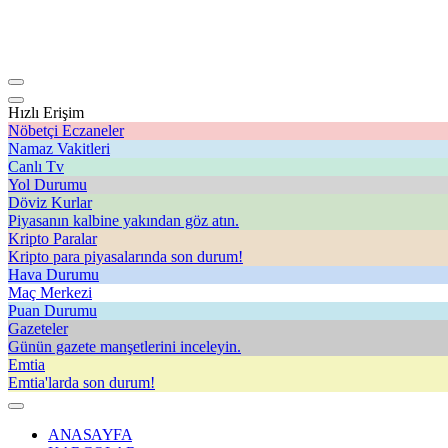
Hızlı Erişim
Nöbetçi Eczaneler
Namaz Vakitleri
Canlı Tv
Yol Durumu
Döviz Kurlar
Piyasanın kalbine yakından göz atın.
Kripto Paralar
Kripto para piyasalarında son durum!
Hava Durumu
Maç Merkezi
Puan Durumu
Gazeteler
Günün gazete manşetlerini inceleyin.
Emtia
Emtia'larda son durum!
ANASAYFA