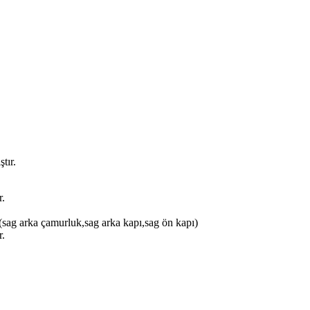
tır.
r.
(sag arka çamurluk,sag arka kapı,sag ön kapı)
r.