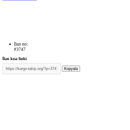
İlan no:
#3747
İlan kısa linki
Kopyala