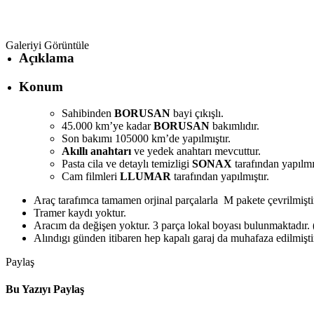
Galeriyi Görüntüle
Açıklama
Konum
Sahibinden
BORUSAN
bayi çıkışlı.
45.000 km’ye kadar
BORUSAN
bakımlıdır.
Son bakımı 105000 km’de yapılmıştır.
Akıllı anahtarı
ve yedek anahtarı mevcuttur.
Pasta cila ve detaylı temizligi
SONAX
tarafından yapılmış
Cam filmleri
LLUMAR
tarafından yapılmıştır.
Araç tarafımca tamamen orjinal parçalarla M pakete çevrilmişti
Tramer kaydı yoktur.
Aracım da değişen yoktur. 3 parça lokal boyası bulunmaktadır. 
Alındıgı günden itibaren hep kapalı garaj da muhafaza edilmişti
Paylaş
Bu Yazıyı Paylaş